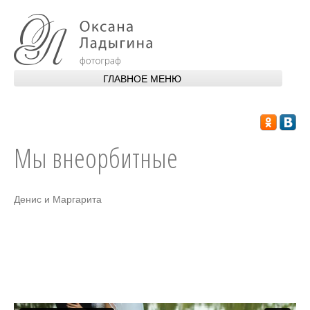
Перейти к основному содержанию
ГЛАВНОЕ МЕНЮ
ГЛАВНАЯ
ОБО МНЕ
Мы внеорбитные
ПОРТФОЛИО
УСЛУГИ
Денис и Маргарита
АПАРТАМЕНТЫ