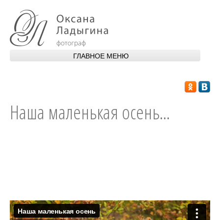
Перейти к основному содержанию
ГЛАВНОЕ МЕНЮ
ГЛАВНАЯ
ОБО МНЕ
Наша маленькая осень...
ПОРТФОЛИО
УСЛУГИ
АПАРТАМЕНТЫ