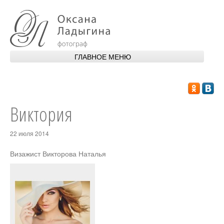
Перейти к основному содержанию
ГЛАВНОЕ МЕНЮ
ГЛАВНАЯ
ОБО МНЕ
Виктория
ПОРТФОЛИО
22 июля 2014
УСЛУГИ
Визажист Викторова Наталья
АПАРТАМЕНТЫ