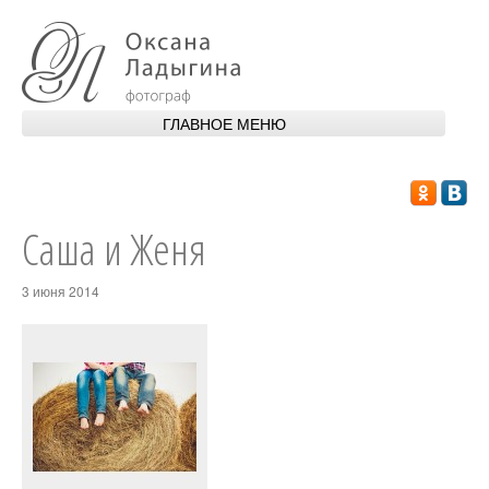
Перейти к основному содержанию
ГЛАВНОЕ МЕНЮ
ГЛАВНАЯ
ОБО МНЕ
Саша и Женя
ПОРТФОЛИО
3 июня 2014
УСЛУГИ
АПАРТАМЕНТЫ